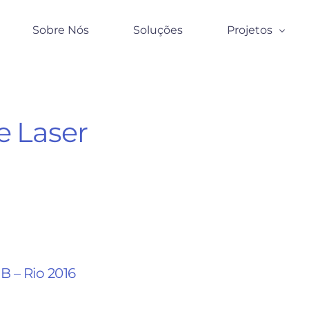
Sobre Nós
Soluções
Projetos
Covid -19
Odontologia
 Laser
Veterinária
Fisioterapia
Ortopedia
Neurologia
Vascular
Neonatologia
B – Rio 2016
Saúde Respirat