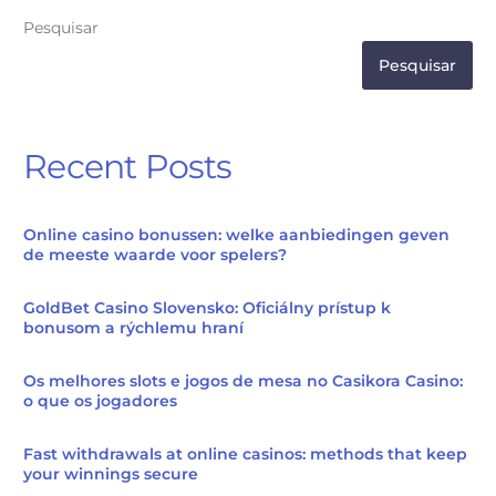
Pesquisar
Pesquisar
Recent Posts
Online casino bonussen: welke aanbiedingen geven
de meeste waarde voor spelers?
GoldBet Casino Slovensko: Oficiálny prístup k
bonusom a rýchlemu hraní
Os melhores slots e jogos de mesa no Casikora Casino:
o que os jogadores
Fast withdrawals at online casinos: methods that keep
your winnings secure