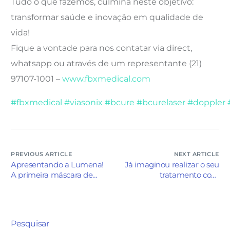
Tudo o que fazemos, culmina neste objetivo:
transformar saúde e inovação em qualidade de
vida!
Fique a vontade para nos contatar via direct,
whatsapp ou através de um representante (21)
97107-1001 –
www.fbxmedical.com
#fbxmedical
#viasonix
#bcure
#bcurelaser
#doppler
PREVIOUS ARTICLE
NEXT ARTICLE
Apresentando a Lumena!
Já imaginou realizar o seu
A primeira máscara de
tratamento com
ventilação não invasiva
laserterapia em casa?
segura contra a dispersão
Agora você pode com B-
de aerossóis.
Cure Laser!
Pesquisar