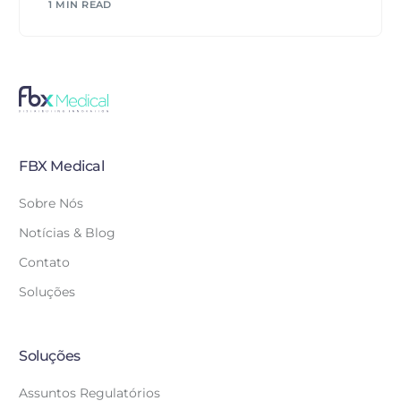
1 MIN READ
FBX Medical
Sobre Nós
Notícias & Blog
Contato
Soluções
Soluções
Assuntos Regulatórios