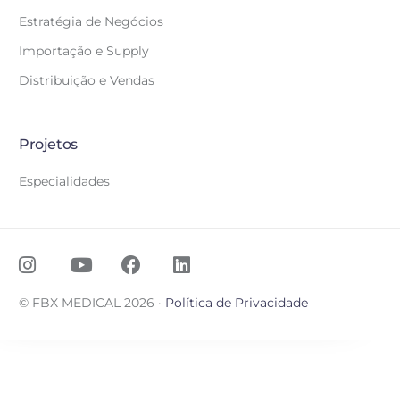
Estratégia de Negócios
Importação e Supply
Distribuição e Vendas
Projetos
Especialidades
© FBX MEDICAL 2026 ·
Política de Privacidade