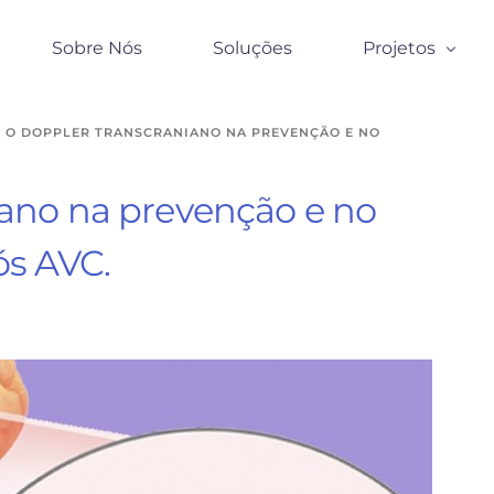
Sobre Nós
Soluções
Projetos
O DOPPLER TRANSCRANIANO NA PREVENÇÃO E NO
Covid -19
Odontologia
ano na prevenção e no
Veterinária
s AVC.
Fisioterapia
Ortopedia
Neurologia
Vascular
Neonatologia
Saúde Respirat