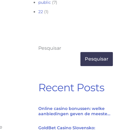
public
(7)
22
(1)
Pesquisar
Pesquisar
Recent Posts
Online casino bonussen: welke
aanbiedingen geven de meeste
waarde voor spelers?
e
GoldBet Casino Slovensko: