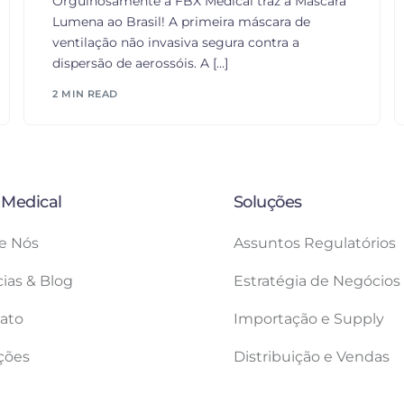
Orgulhosamente a FBX Medical traz a Máscara
Lumena ao Brasil! A primeira máscara de
ventilação não invasiva segura contra a
dispersão de aerossóis. A […]
2 MIN READ
 Medical
Soluções
e Nós
Assuntos Regulatórios
cias & Blog
Estratégia de Negócios
ato
Importação e Supply
ções
Distribuição e Vendas