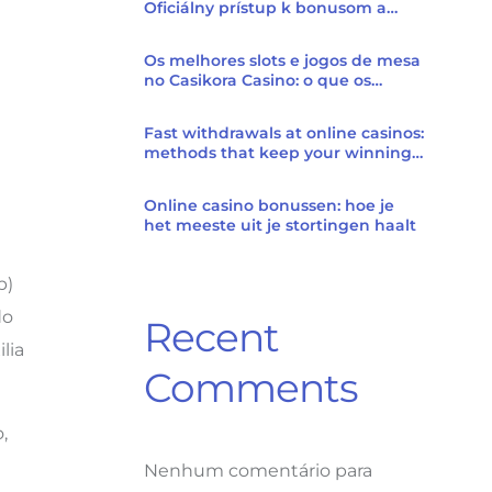
Oficiálny prístup k bonusom a
rýchlemu hraní
Os melhores slots e jogos de mesa
no Casikora Casino: o que os
jogadores
Fast withdrawals at online casinos:
methods that keep your winnings
secure
Online casino bonussen: hoe je
het meeste uit je stortingen haalt
b)
do
Recent
lia
Comments
,
Nenhum comentário para