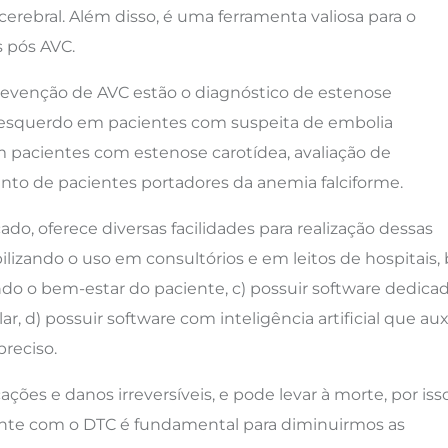
rebral. Além disso, é uma ferramenta valiosa para o
 pós AVC.
prevenção de AVC estão o diagnóstico de estenose
o-esquerdo em pacientes com suspeita de embolia
 pacientes com estenose carotídea, avaliação de
o de pacientes portadores da anemia falciforme.
o, oferece diversas facilidades para realização dessas
iabilizando o uso em consultórios e em leitos de hospitais, 
do o bem-estar do paciente, c) possuir software dedica
r, d) possuir software com inteligência artificial que auxi
preciso.
es e danos irreversíveis, e pode levar à morte, por isso
nte com o DTC é fundamental para diminuirmos as