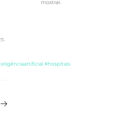
mostrar.
7-
eligênciaartificial
#hospitais