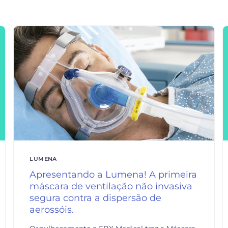
LUMENA
Apresentando a Lumena! A primeira
máscara de ventilação não invasiva
segura contra a dispersão de
aerossóis.