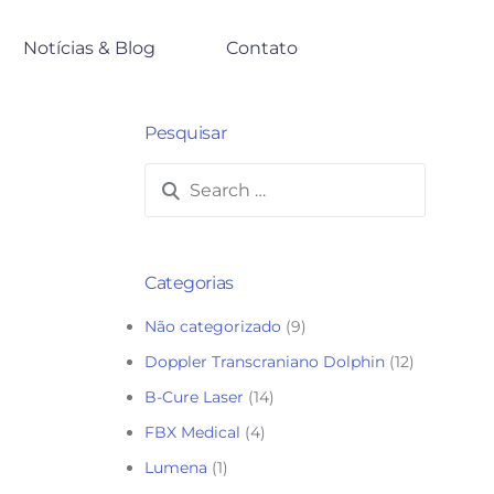
Notícias & Blog
Contato
Pesquisar
Teste Rápido Covid
Termômetro infravermelho
B-Cure Dental
B-Cure Vet
B-Cure Laser
Categorias
B-Cure Laser
Não categorizado
(9)
Doppler Transcraniano
Doppler Transcraniano Dolphin
(12)
Falcon
B-Cure Laser
(14)
BiliCare
FBX Medical
(4)
ória
Lumena
Lumena
(1)