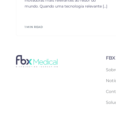
inovadoras mais relevantes ao redor do
mundo. Quando uma tecnologia relevante […]
1 MIN READ
FBX
Sobr
Notí
Cont
Solu